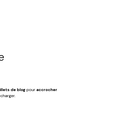
e
illets de blog
pour
accrocher
écharger.