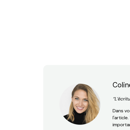
Colin
“L’écrit
Dans vos
l'articl
importa