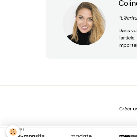
Colin
“L’écrit
Dans vos
l'articl
importa
Créer u
SPONSORS